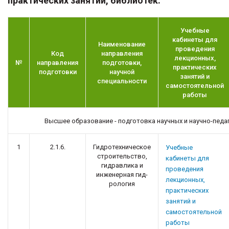
практических занятий, библиотек
:
Учебные
кабинеты для
Наименование
проведения
Код
направления
лекционных,
№
направления
подготовки,
практических
подготовки
научной
занятий и
специальности
самостоятельной
работы
Высшее образование - подготовка научных и научно-педа
1
2.1.6.
Гидротехническое
Учебные
строительство,
кабинеты для
гидравлика и
проведения
инженерная гид-
лекционных,
рология
практических
занятий и
самостоятельной
работы