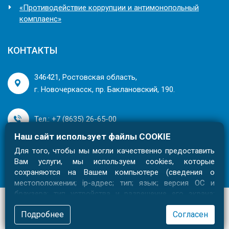
«Противодействие коррупции и антимонопольный
комплаенс»
КОНТАКТЫ
346421, Ростовская область,
г. Новочеркасск, пр. Баклановский, 190.
Тел.: +7 (8635) 26-65-00
Наш сайт использует файлы COOKIE
Для того, чтобы мы могли качественно предоставить
Вам услуги, мы используем cookies, которые
сохраняются на Вашем компьютере (сведения о
местоположении; ip-адрес; тип; язык; версия ОС и
браузера; тип устройства и разрешение его экрана;
источник, откуда пришел на сайт пользователь; какие
©
«Российский научно-исследовательский институт проблем
мелиорации». Все права защищены.
Подробнее
Согласен
страницы открывает и на какие кнопки нажимает
пользователь; эта же информация используется для