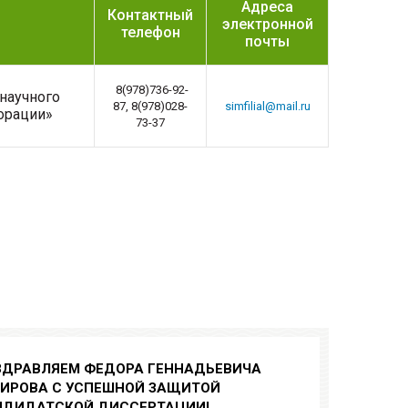
Адреса
Контактный
электронной
телефон
почты
8(978)736-92-
научного
87, 8(978)028-
simfilial@mail.ru
иорации»
73-37
ЗДРАВЛЯЕМ ФЕДОРА ГЕННАДЬЕВИЧА
ГИРОВА С УСПЕШНОЙ ЗАЩИТОЙ
НДИДАТСКОЙ ДИССЕРТАЦИИ!