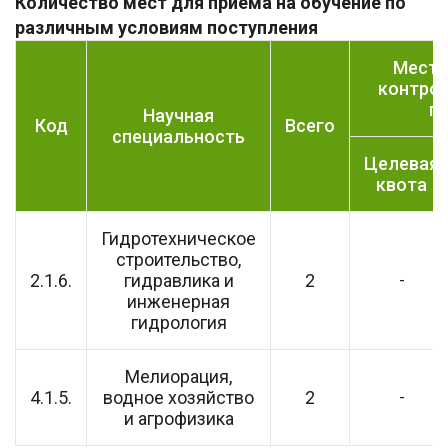
Количество мест для приема на обучение по
различным условиям поступления
Места
контро
п
Научная
Код
Всего
специальность
Целевая
квота
Гидротехническое
строительство,
2.1.6.
гидравлика и
2
-
инженерная
гидрология
Мелиорация,
4.1.5.
водное хозяйство
2
-
и агрофизика