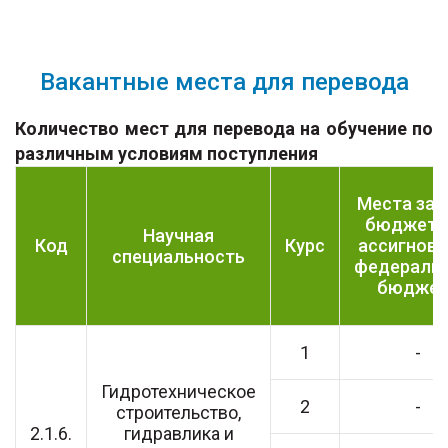
Вакантные места для перевода
Количество мест для перевода на обучение по
различным условиям поступления
Места за 
бюджетн
Научная
Код
Курс
ассигнова
специальность
федераль
бюджет
1
-
Гидротехническое
2
-
строительство,
2.1.6.
гидравлика и