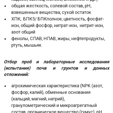
общая жесткость, солевой состав, рН,
взвешенные вещества, сухой остаток
ХПК, БПК5/ БПКполное, цветность, фосфат-
ион, общий фосфор, нитрат-ион, нитрит-ион,
азот общий
фенолы, СПАВ, НПАВ, жиры, нефтепродукты,
ртуть, мышьяк
Отбор проб и лабораторные исследования
(испытания) почв и грунтов и донных
отложений:
агрохимическая характеристика (NPK (азот,
фосфор, калий), обменные основания
(кальций, магний, натрий),
гранулометрический и микроагрегатный
состав, органическое вещество (гумус), рН